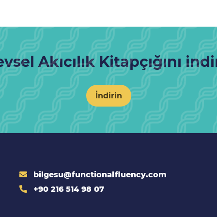
evsel Akıcılık Kitapçığını indi
İndirin
bilgesu@functionalfluency.com
+90 216 514 98 07