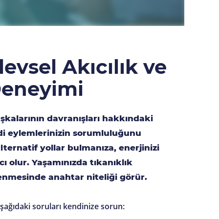
şlevsel Akıcılık ve
 Deneyimi
başkalarının davranışları hakkındaki
ndi eylemlerinizin sorumluluğunu
lternatif yollar bulmanıza, enerjinizi
ı olur. Yaşamınızda tıkanıklık
enmesinde anahtar niteliği görür.
aşağıdaki soruları kendinize sorun: