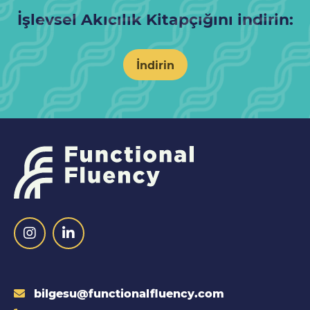
İşlevsel Akıcılık Kitapçığını indirin:
İndirin
bilgesu@functionalfluency.com