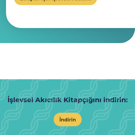
İşlevsel Akıcılık Kitapçığını indirin:
İndirin