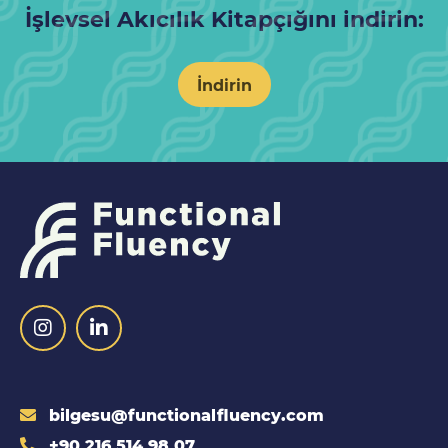
İşlevsel Akıcılık Kitapçığını indirin:
İndirin
bilgesu@functionalfluency.com
+90 216 514 98 07