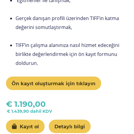
Eğitmenler ile tanışmak,
Gerçek danışan profili üzerinden TIFF’in katma
değerini somutlaştırmak,
TIFF’in çalışma alanınıza nasıl hizmet edeceğini
birlikte değerlendirmek için ön kayıt formunu
doldurun.
Ön kayıt oluşturmak için tıklayın
€ 1.190,00
€ 1.439,90 dahil KDV
Kayıt ol
Detaylı bilgi