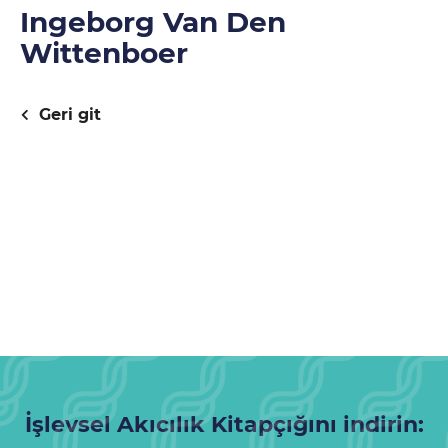
Ingeborg Van Den
Wittenboer
Geri git
İşlevsel Akıcılık Kitapçığını indirin: