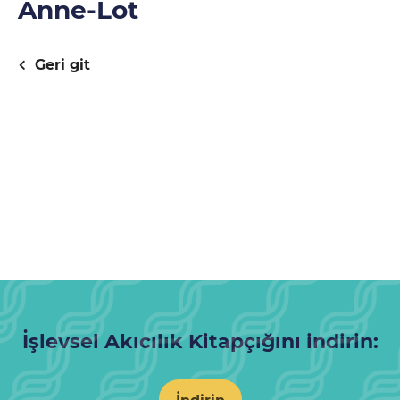
Anne-Lot
Geri git
İşlevsel Akıcılık Kitapçığını indirin:
İndirin