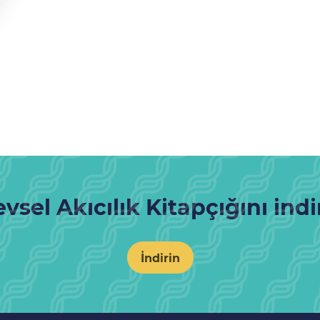
evsel Akıcılık Kitapçığını indi
İndirin