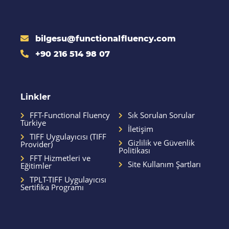
bilgesu@functionalfluency.com
+90 216 514 98 07
Linkler
FFT-Functional Fluency
Sık Sorulan Sorular
Türkiye
İletişim
TIFF Uygulayıcısı (TIFF
Gizlilik ve Güvenlik
Provider)
Politikası
FFT Hizmetleri ve
Site Kullanım Şartları
Eğitimler
TPLT-TIFF Uygulayıcısı
Sertifika Programı