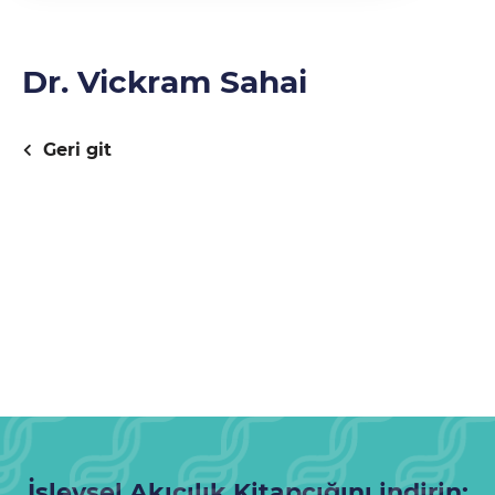
Dr. Vickram Sahai
Geri git
İşlevsel Akıcılık Kitapçığını indirin: