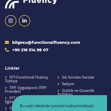
bilgesu@functionalfluency.com
+90 216 514 98 07
Linkler
FFT-Functional Fluency
Sık Sorulan Sorular
Türkiye
İletişim
TIFF Uygulayıcısı (TIFF
Gizlilik ve Güvenlik
Provider)
Politikası
FFT Hizmetleri ve
Site Kullanım Şartları
Eğitimler
Bu web sitesinde çerezler kullanılmaktadır.
TPLT-TIFF Uygulayıcısı