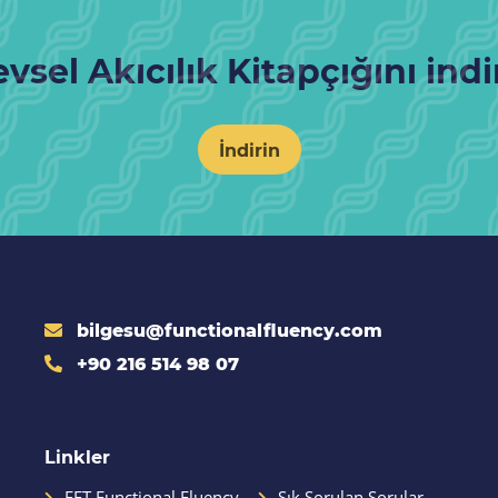
evsel Akıcılık Kitapçığını indi
İndirin
bilgesu@functionalfluency.com
+90 216 514 98 07
Linkler
FFT-Functional Fluency
Sık Sorulan Sorular