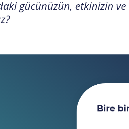
aki gücünüzün, etkinizin ve 
ız?
Bire bi