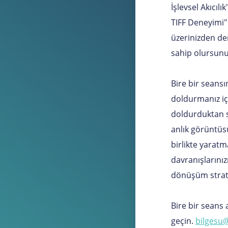
İşlevsel Akıcılı
TIFF Deneyimi" 
üzerinizden d
sahip olursun
Bire bir seansı
doldurmanız içi
doldurduktan so
anlık görüntüsü
birlikte yaratma
davranışlarınızı
dönüşüm stratej
Bire bir seans 
geçin.
bilgesu