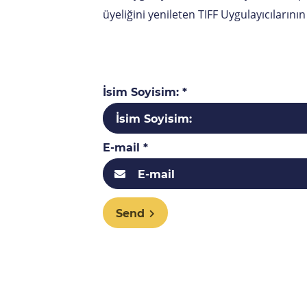
üyeliğini yenileten TIFF Uygulayıcıların
İsim Soyisim: *
E-mail *
Send