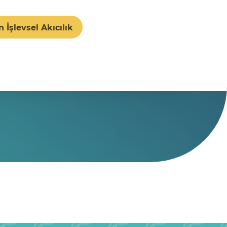
n İşlevsel Akıcılık