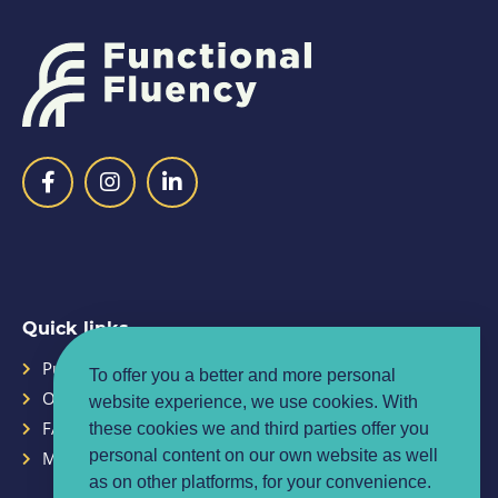
Quick links
Purpose
Planner
To offer you a better and more personal
Our Team
Contact
website experience, we use cookies. With
FAQ
Privacy policy
these cookies we and third parties offer you
personal content on our own website as well
Media centre
Terms & conditions
as on other platforms, for your convenience.