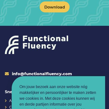
Download
info@functionalfluency.com
Om jouw bezoek aan onze website nóg
Snelle links
makkelijker en persoonlijker te maken zetten
we cookies in. Met deze cookies kunnen wij
Agenda
Privacybeleid
en derde partijen informatie over jou
Contact
Algemene Voorwaarden