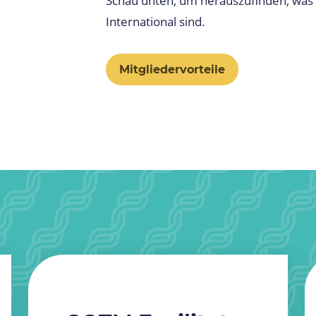
Schau unten, um herauszufinden, was d
International sind.
Mitgliedervorteile